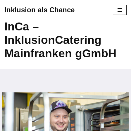
Inklusion als Chance
Zum
InCa –
Inhalt
springen
InklusionCatering
Mainfranken gGmbH